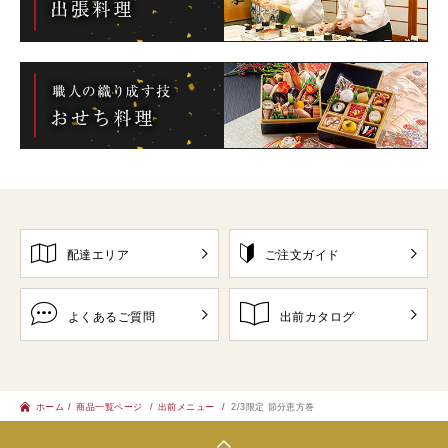
配達エリア
ご注文ガイド
よくあるご質問
出前カタログ
ホーム
商品一覧ページ
出前メニュー
2/3限定 節分恵方巻