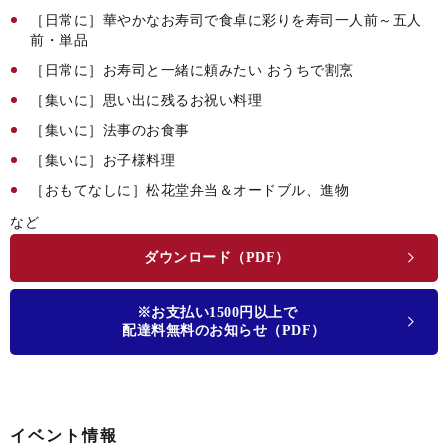
［日常に］華やかなお寿司で食卓に彩りを寿司一人前～五人
前・単品
［日常に］お寿司と一緒に頼みたい おうちで割烹
［集いに］思い出に残るお祝い料理
［集いに］法事のお食事
［集いに］お子様料理
［おもてなしに］松花堂弁当＆オードブル、進物
など
ダウンロード（PDF）
※お支払い1500円以上で
配達料無料のお知らせ（PDF）
イベント情報