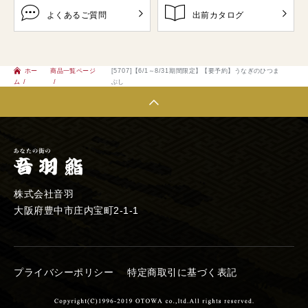
よくあるご質問
出前カタログ
ホー
商品一覧ページ
[5707]【6/1～8/31期間限定】【要予約】うなぎのひつま
ム
ぶし
株式会社音羽
大阪府豊中市庄内宝町2-1-1
プライバシーポリシー
特定商取引に基づく表記