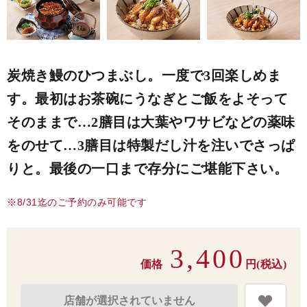
炭焼き鰻のひつまぶし。一度で3回楽しめま
す。最初はお茶碗にうなぎとご飯をよそって
そのままで…2膳目は大葉やワサビなどの薬味
をのせて…3膳目は特製だし汁を注いでさっぱ
りと。最後の一口まで存分にご堪能下さい。
※8/31迄のご予約のみ可能です
3,400
価格
円(税込)
店舗が選択されていません