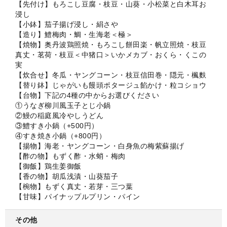
【先付け】もろこし豆腐・枝豆・山葵・小松菜と白木耳お
浸し
【小鉢】茄子揚げ浸し・絹さや
【造り】鱧梅肉・鯛・生海老＜極＞
【焼物】奥丹波鶏照焼・もろこし餅田楽・帆立照焼・枝豆
真丈・茗荷・枝豆＜中猪口＞いかメカブ・おくら・くこの
実
【炊合せ】冬瓜・ヤングコーン・枝豆信田巻・隠元・楓麩
【替り鉢】じゃがいも饅頭ポタージュ餡かけ・粒コショウ
【台物】下記の4種の中からお選びください
①うなぎ柳川風玉子とじ小鍋
②鰻の稲庭風冷やしうどん
③鱧すき小鍋（+500円）
④すき焼き小鍋（+800円）
【揚物】海老・ヤングコーン・白身魚の梅紫蘇揚げ
【酢の物】もずく酢・水蛸・梅肉
【御飯】鶏生姜御飯
【香の物】胡瓜浅漬・山葵茄子
【椀物】もずく真丈・若芽・三つ葉
【甘味】パイナップルプリン・パイン
その他