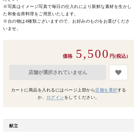
※写真はイメージ写真で毎日の仕入れにより新鮮な素材を生かし
た和食会席料理をご用意いたします。
※台の物は4種類ございますので、お好みのものをお選びくださ
いませ。
5,500
価格
円(税込)
店舗が選択されていません
カートに商品を入れるにはページ上部から
店舗を選択
する
か、
ログイン
をしてください。
献立
お買い物を続ける
カートへ進む