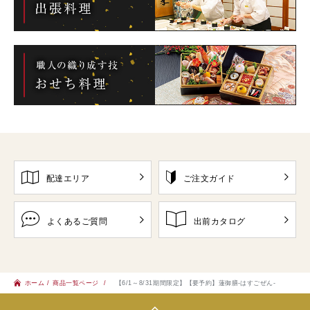
配達エリア
ご注文ガイド
よくあるご質問
出前カタログ
ホーム
商品一覧ページ
【6/1～8/31期間限定】【要予約】蓮御膳-はすごぜん-